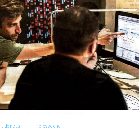
és nous voir, on vous laisse lire le report : […]
le de nous
Tagged
presse
,
dna