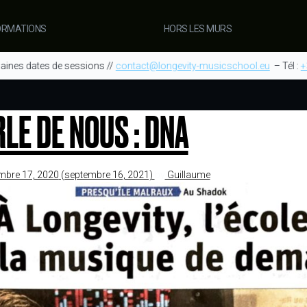
ORMATIONS
HORS LES MURS
aines dates de sessions //
contact@longevity-musicschool.eu
– Tél :
+
LE DE NOUS : DNA
mbre 17, 2020
(septembre 16, 2021)
by
Guillaume