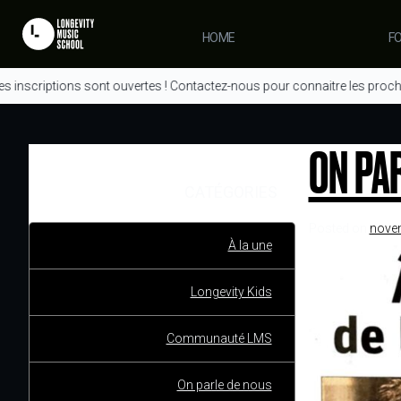
REVENIR AUX ACTUALITÉS
BLOG : DNA
HOME
F
s inscriptions sont ouvertes ! Contactez-nous pour connaitre les proch
ON PAR
CATÉGORIES
Posted on
nove
À la une
Longevity Kids
Communauté LMS
On parle de nous