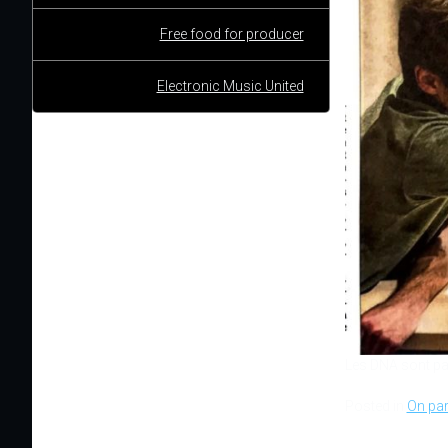
Free food for producer
Electronic Music United
Les DNA sont pass
Posted in
On par