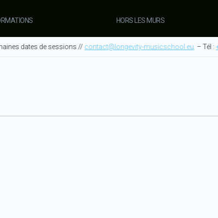
ORMATIONS
HORS LES MURS
ines dates de sessions //
contact@longevity-musicschool.eu
– Tél :
+3