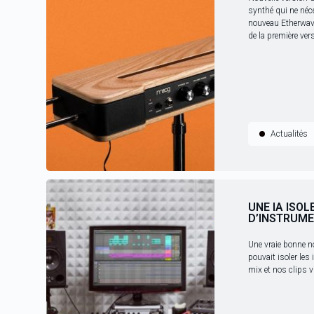
synthé qui ne néc
nouveau Etherwave
de la première vers
Actualités
UNE IA ISOL
D’INSTRUM
Une vraie bonne nouv
pouvait isoler le
mix et nos clips vi