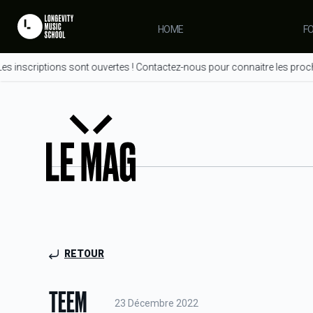
HOME
F
 inscriptions sont ouvertes ! Contactez-nous pour connaitre les procha
RETOUR
TEEM
23 Décembre 2022