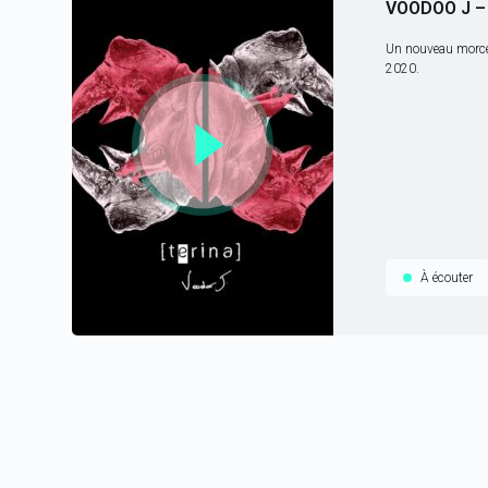
VOODOO J –
Un nouveau morceau de Voodoo J issu de la promo
2020.
À écouter