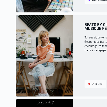
BEATS BY G
MUSIQUE R
Toi aussi, devien
électronique Beats
encourage les fem
trans à s’engager 
À la une