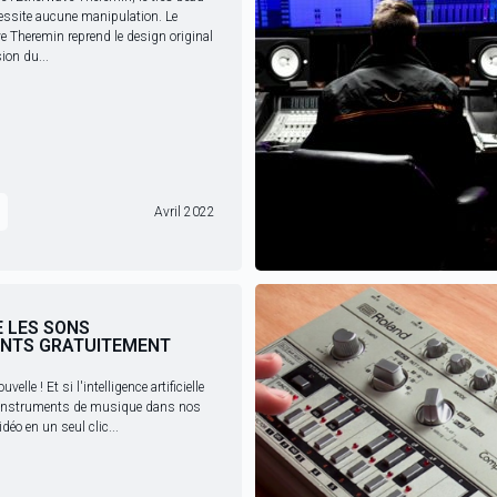
essite aucune manipulation. Le
 Theremin reprend le design original
ion du...
Avril 2022
E LES SONS
ENTS GRATUITEMENT
elle ! Et si l'intelligence artificielle
s instruments de musique dans nos
déo en un seul clic...