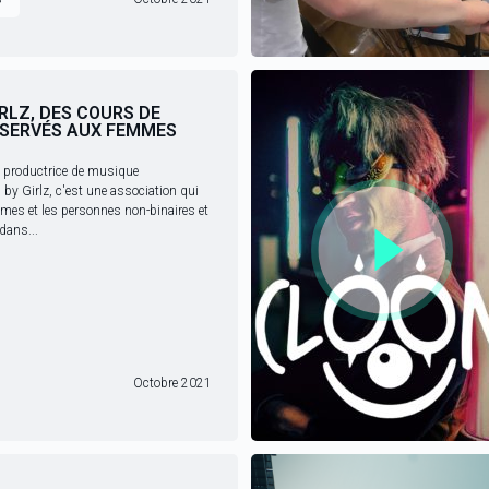
IRLZ, DES COURS DE
ÉSERVÉS AUX FEMMES
s productrice de musique
 by Girlz, c'est une association qui
mes et les personnes non-binaires et
dans...
Octobre 2021