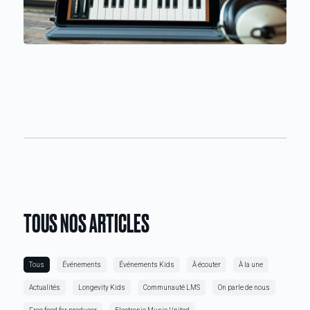
TOUS NOS ARTICLES
Tous
Événements
Événements Kids
À écouter
À la une
Actualités
Longevity Kids
Communauté LMS
On parle de nous