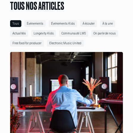
TOUS NOS ARTICLES
Tous
Événements
Événements Kids
À écouter
À la une
Actualités
Longevity Kids
Communauté LMS
On parle de nous
Free food for producer
Electronic Music United