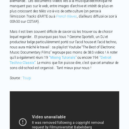
allemande… Les documents vidéos liés à la musique électronique ne
manquent pas sur le web, entre images d’archive et intérêt de plus en
plus croissant des télés vis-à-vis de cette culture (on pense à
l’émission
Tracks
d’ARTE ou à
French Waves
, d’ailleurs diffusé ce soir à
00h30 sur CSTAR).
Mais il est bien souvent difficile de savoir où les trouver ou de choisir
lequel regarder… Et pourquoi pas tous ? Gerome Sportelli, un DJ et
producteur belge particulièrement porté sur l’acid house et l’acid techno,
nous aura mâché le travail : sa playlist Youtube “The Best of Electronic
Music Documentary Films” regroupe pas moins de 383 vidéos ! A noter
qu’il a également réuni 19
“Mixing Tutorials”
ou encore 194
“Detroit
Techno Classix”
. Le moins que l’on puisse dire, c’est que cet amateur de
sons old-school est organisé… Tant mieux pour nous !
Source :
Tsugi