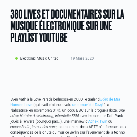
380 LIVES ET DOCUMENTAIRES SUR LA
MUSIQUE ÉLECTRONIQUE SUR UNE
PLAYLIST YOUTUBE
Electronic Music United
19 Mars 2020
Sven Väth à la Love Parade berlinoise en 2000, le trailer d’
Eden
de Mia
Hansen-Love
(qui avait d’ailleurs valu
une couv’ de
Tsugi
à la
réalisatrice, en novembre 2014), un docu BBC sur la drogue à Ibiza,
Une
brève histoire du Minimoog
,
Interstella 5555
avec les sons de Daft Punk
joués à l’envers (pourquoi pas…), une interview d’
Aphex Twin
ou
encore
Berlin, le mur des sons
, passionnant docu ARTE s’intéressant aux
conséquences de la chute du mur de Berlin sur l’avènement de la techno