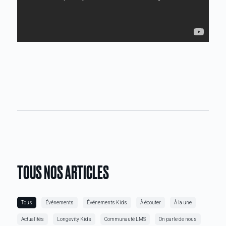
TOUS NOS ARTICLES
Tous
Événements
Événements Kids
À écouter
À la une
Actualités
Longevity Kids
Communauté LMS
On parle de nous